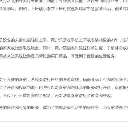
支持常见的外卖订餐服务，涵盖了各种美食类型，从快餐到精致正餐，用
快速响应。例如，上班族小李在上班时突然发现家中急需某药品，他通过
子设备的人群也能轻松上手。用户只需在手机上下载安装相应的APP，注
的商家或指定取送地点。同时，用户还能实时跟踪订单进度，了解外卖或
用趣来达系统让跑腿员帮忙购买日用品，享受到了便捷的生活服务。
对于入驻的商家，系统会进行严格的资质审核，确保食品卫生和质量安全
供了评价和投诉功能，用户可以对商家和跑腿员的服务进行评价，促使服
，不仅为小王重新安排了配送，还对涉事商家进行了教育和整改。
便的操作和可靠的服务，成为了本地居民生活中的好帮手，为大家带来了更