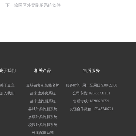
下一篇
园区外卖跑腿系统软件
关于我们
相关产品
售后服务
关于壹立
壹脉销客AI智能名片
服务时间:
周一至周日 9:00-22:00
加入我们
趣来达外卖系统
公司专线:
028-65731131
趣来达跑腿系统
售后专线:
18280230721
县城外卖跑腿系统
友链合作微信:
17345740721
乡镇外卖跑腿系统
校园外卖跑腿系统
外卖配送系统