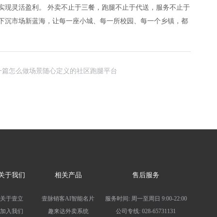
实现灵活盈利。 外卖不止于三餐，跑腿不止于代送，服务不止于
下沉市场新蓝海，让每一座小城、每一所校园、每一个乡镇，都
一篇
怎么做场景随心定义的社区跑腿平台
关于我们
相关产品
售后服务
关于壹立
壹脉销客AI智能名片
服务时间:
周一至周日 9:00-22:00
加入我们
趣来达外卖系统
公司专线:
028-65731131